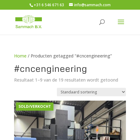
+31 6 546 671 63
info@sammach.com
Home
/ Producten getagged “#cncengineering”
#cncengineering
Resultaat 1–9 van de 19 resultaten wordt getoond
SOLD/VERKOCHT