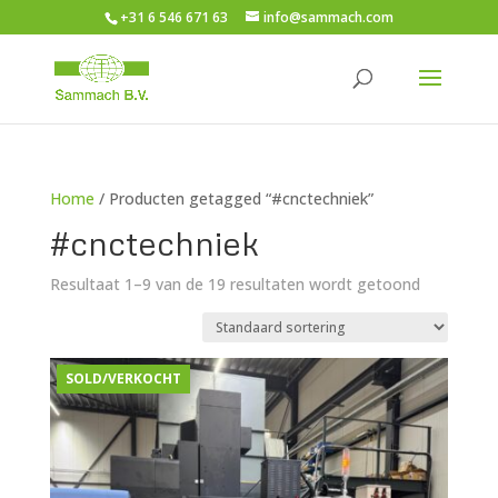
+31 6 546 671 63
info@sammach.com
Home
/ Producten getagged “#cnctechniek”
#cnctechniek
Resultaat 1–9 van de 19 resultaten wordt getoond
SOLD/VERKOCHT