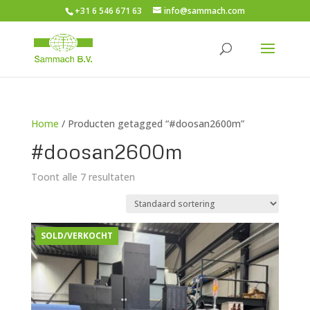
+31 6 546 671 63
info@sammach.com
Home
/ Producten getagged “#doosan2600m”
#doosan2600m
Toont alle 7 resultaten
SOLD/VERKOCHT