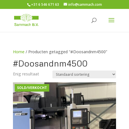
+31 6 546 671 63
info@sammach.com
Home
/ Producten getagged “#Doosandnm4500”
#Doosandnm4500
Enig resultaat
SOLD/VERKOCHT