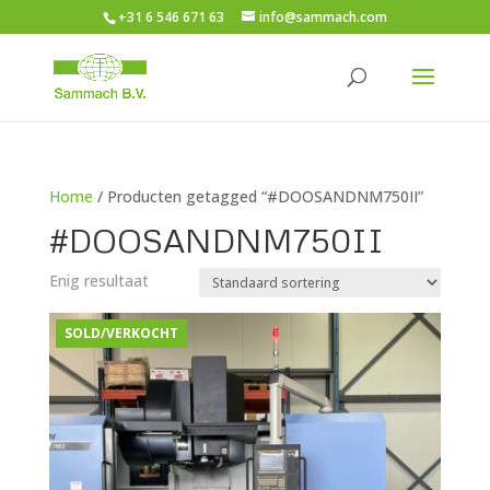
+31 6 546 671 63
info@sammach.com
Home
/ Producten getagged “#DOOSANDNM750II”
#DOOSANDNM750II
Enig resultaat
SOLD/VERKOCHT