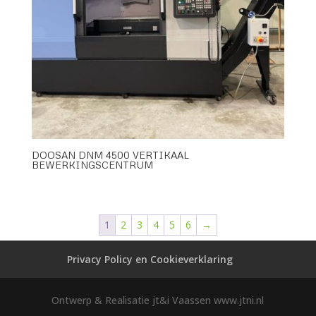
DOOSAN DNM 4500 VERTIKAAL
BEWERKINGSCENTRUM
1
2
3
4
5
6
→
Privacy Policy en Cookieverklaring
Ontwerp & Realisatie jt&i Vaassen www.jtni.nl