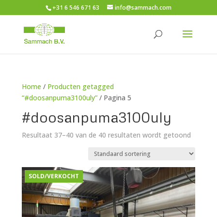
+31 6 546 671 63
info@sammach.com
Home
/
Producten getagged
“#doosanpuma3100uly”
/ Pagina 5
#doosanpuma3100uly
Resultaat 37–40 van de 40 resultaten wordt getoond
SOLD/VERKOCHT