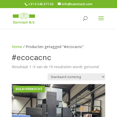
+31 6 546 671 63
info@sammach.com
Home
/ Producten getagged “#ecocacnc”
#ecocacnc
Resultaat 1–9 van de 19 resultaten wordt getoond
SOLD/VERKOCHT