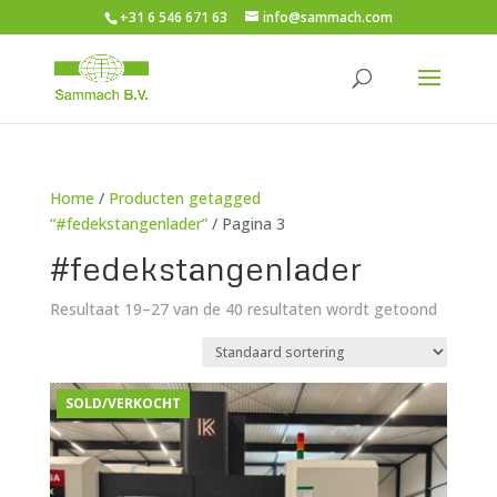
+31 6 546 671 63
info@sammach.com
Home
/
Producten getagged
“#fedekstangenlader”
/ Pagina 3
#fedekstangenlader
Resultaat 19–27 van de 40 resultaten wordt getoond
SOLD/VERKOCHT