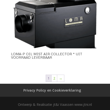
LOMA-P OIL MIST AIR COLLECTOR * UIT
VOORRAAD LEVERBAAR
1
2
→
Privacy Policy en Cookieverklaring
Ontwerp & Realisatie jt&i Vaassen www.jtni.nl