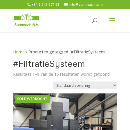
+31 6 546 671 63
info@sammach.com
Home
/ Producten getagged “#FiltratieSysteem”
#FiltratieSysteem
Resultaat 1–9 van de 16 resultaten wordt getoond
SOLD/VERKOCHT