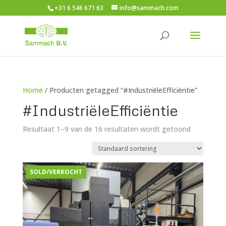
+31 6 546 671 63
info@sammach.com
Home
/ Producten getagged “#IndustriëleEfficiëntie”
#IndustriëleEfficiëntie
Resultaat 1–9 van de 16 resultaten wordt getoond
SOLD/VERKOCHT