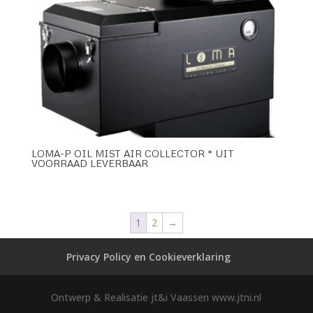
LOMA-P OIL MIST AIR COLLECTOR * UIT
VOORRAAD LEVERBAAR
1
2
→
Privacy Policy en Cookieverklaring
Ontwerp & Realisatie jt&i Vaassen www.jtni.nl