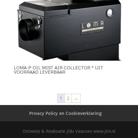
LOMA-P OIL MIST AIR COLLECTOR * UIT
VOORRAAD LEVERBAAR
1
2
→
Privacy Policy en Cookieverklaring
Ontwerp & Realisatie jt&i Vaassen www.jtni.nl