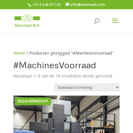
+31 6 546 671 63
info@sammach.com
Home
/ Producten getagged “#MachinesVoorraad”
#MachinesVoorraad
Resultaat 1–9 van de 18 resultaten wordt getoond
SOLD/VERKOCHT