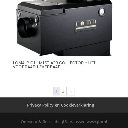
LOMA-P OIL MIST AIR COLLECTOR * UIT
VOORRAAD LEVERBAAR
1
2
→
Privacy Policy en Cookieverklaring
Ontwerp & Realisatie jt&i Vaassen www.jtni.nl