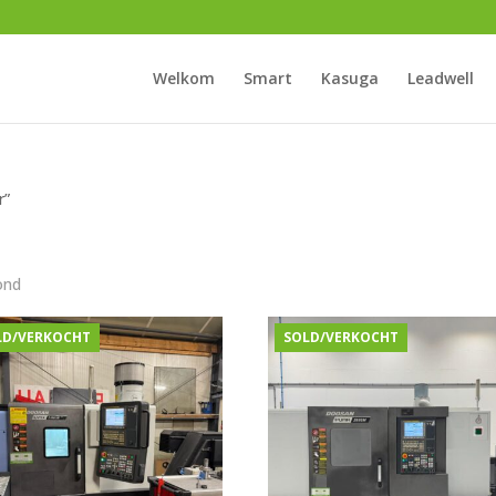
Welkom
Smart
Kasuga
Leadwell
r”
ond
LD/VERKOCHT
SOLD/VERKOCHT