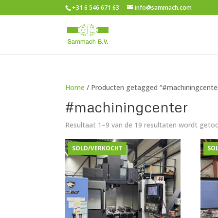
+31 6 546 671 63
info@sammach.com
Home
/ Producten getagged “#machiningcente
#machiningcenter
Resultaat 1–9 van de 19 resultaten wordt geto
SOLD/VERKOCHT
SO