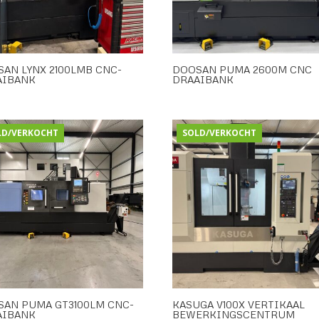
AN LYNX 2100LMB CNC-
DOOSAN PUMA 2600M CNC
AIBANK
DRAAIBANK
LD/VERKOCHT
SOLD/VERKOCHT
SAN PUMA GT3100LM CNC-
KASUGA V100X VERTIKAAL
AIBANK
BEWERKINGSCENTRUM