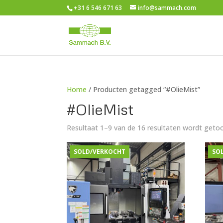
+31 6 546 671 63
info@sammach.com
Home
/ Producten getagged “#OlieMist”
#OlieMist
Resultaat 1–9 van de 16 resultaten wordt geto
SOLD/VERKOCHT
SO