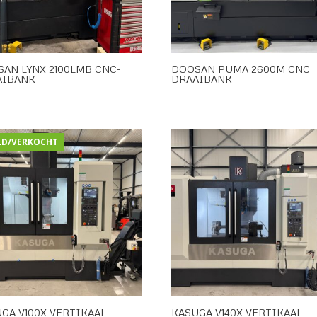
AN LYNX 2100LMB CNC-
DOOSAN PUMA 2600M CNC
AIBANK
DRAAIBANK
LD/VERKOCHT
GA V100X VERTIKAAL
KASUGA V140X VERTIKAAL