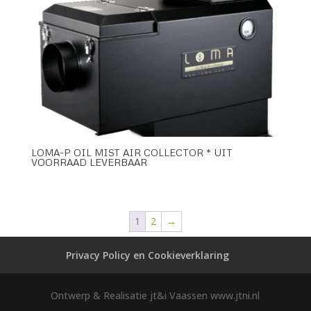
LOMA-P OIL MIST AIR COLLECTOR * UIT
VOORRAAD LEVERBAAR
1
2
→
Privacy Policy en Cookieverklaring
Ontwerp & Realisatie jt&i Vaassen www.jtni.nl