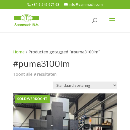
+31 6 546 671 63
info@sammach.com
Home
/ Producten getagged “#puma3100lm”
#puma3100lm
Toont alle 9 resultaten
SOLD/VERKOCHT