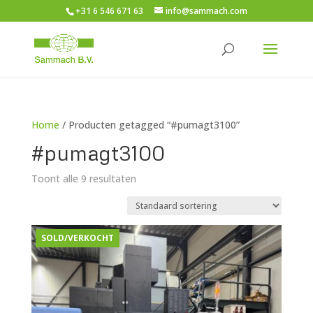
+31 6 546 671 63
info@sammach.com
Home
/ Producten getagged “#pumagt3100”
#pumagt3100
Toont alle 9 resultaten
SOLD/VERKOCHT