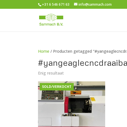
+31 6 546 671 63
info@sammach.com
Home
/ Producten getagged “#yangeaglecncdr
#yangeaglecncdraaib
Enig resultaat
SOLD/VERKOCHT