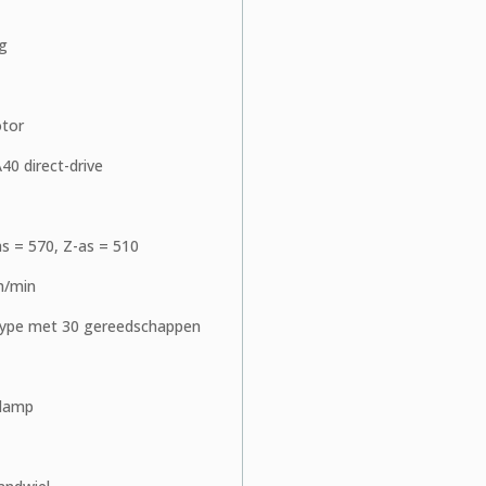
g
tor
0 direct-drive
s = 570, Z-as = 510
 m/min
ype met 30 gereedschappen
llamp