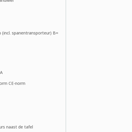
andwiel
incl. spanentransporteur) B=
VA
form CE-norm
s naast de tafel