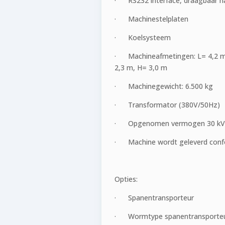
· RS232 interface, draagbaar h
· Machinestelplaten
· Koelsysteem
· Machineafmetingen: L= 4,2 m (
2,3 m, H= 3,0 m
· Machinegewicht: 6.500 kg
· Transformator (380V/50Hz)
· Opgenomen vermogen 30 k
· Machine wordt geleverd con
Opties:
· Spanentransporteur
· Wormtype spanentransporteur