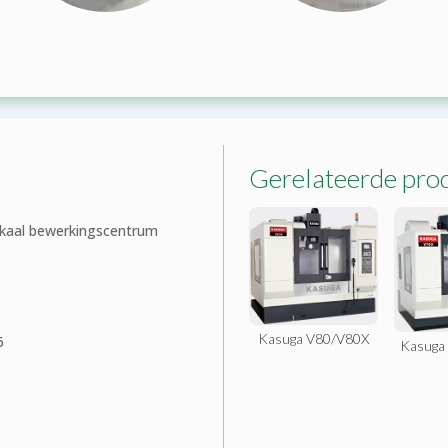
Gerelateerde pro
kaal bewerkingscentrum
Kasuga V80/V80X
6
Kasuga