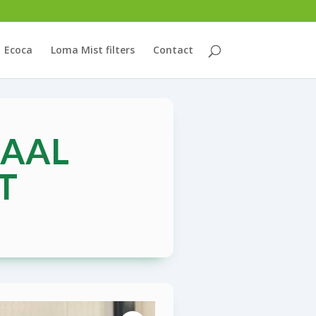
Ecoca
Loma Mist filters
Contact
KAAL
T