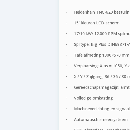
· Heidenhain TNC-620 besturin
· 15” kleuren LCD-scherm
· 17/10 kW/ 12.000 RPM spilmo
· Spiltype: Big Plus DIN69871-A4
· Tafelafmeting 1300×570 mm
· Verplaatsing: X-as = 1050, Y-a
· X / Y / Z ijlgang: 36 / 36 / 30
· Gereedschapsmagazijn: armt
· Volledige omkasting
· Machineverlichting en signaa
· Automatisch smeersysteem