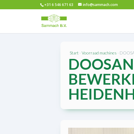
+31 6 546 671 63
info@sammach.com
Start
·
Voorraad machines
· DOOS
DOOSAN 
BEWERK
HEIDEN