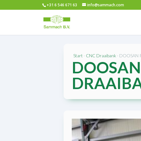
+31 6 546 671 63
info@sammach.com
SOLD/VERKOCHT
Start
·
CNC Draaibank
· DOOSAN 
DOOSAN 
DRAAIB