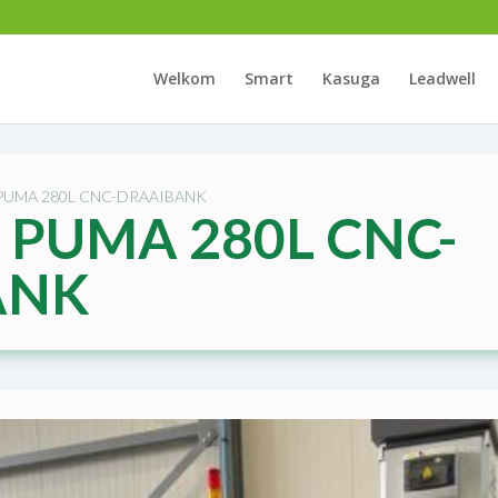
Welkom
Smart
Kasuga
Leadwell
PUMA 280L CNC-DRAAIBANK
PUMA 280L CNC-
ANK