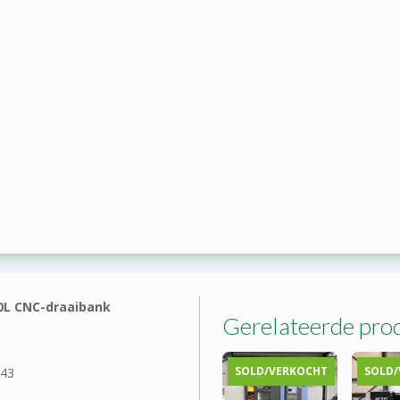
0L CNC-draaibank
Gerelateerde pro
SOLD/VERKOCHT
SOLD/
43