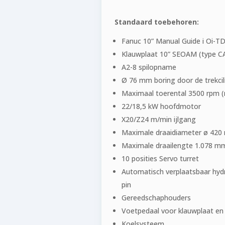
Standaard toebehoren:
Fanuc 10” Manual Guide i Oi-T
Klauwplaat 10” SEOAM (type C
A2-8 spilopname
Ø 76 mm boring door de trekcil
Maximaal toerental 3500 rpm (r
22/18,5 kW hoofdmotor
X20/Z24 m/min ijlgang
Maximale draaidiameter ø 42
Maximale draailengte 1.078 m
10 posities Servo turret
Automatisch verplaatsbaar hyd
pin
Gereedschaphouders
Voetpedaal voor klauwplaat en
Koelsysteem