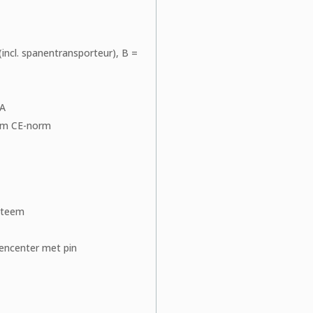
incl. spanentransporteur), B =
A
rm CE-norm
steem
encenter met pin