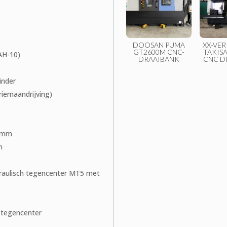
D
DOOSAN PUMA
XX-VE
GT2600M CNC-
TAKIS
AH-10)
DRAAIBANK
CNC D
inder
iemaandrijving)
0 mm
m
raulisch tegencenter MT5 met
 tegencenter