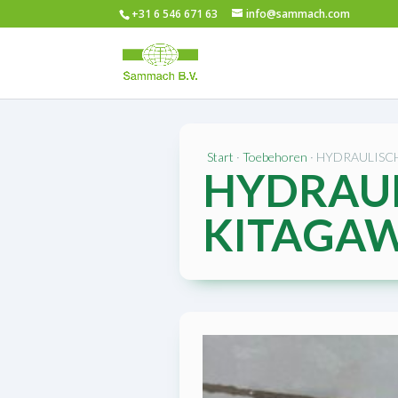
+31 6 546 671 63
info@sammach.com
Start
·
Toebehoren
· HYDRAULISC
HYDRAUL
KITAGA