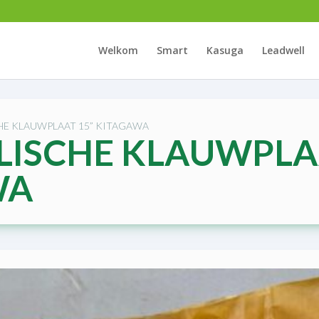
Welkom
Smart
Kasuga
Leadwell
HE KLAUWPLAAT 15” KITAGAWA
ISCHE KLAUWPLAA
WA