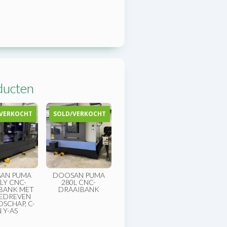
ducten
VERKOCHT
SOLD/VERKOCHT
AN PUMA
DOOSAN PUMA
LY CNC-
280L CNC-
BANK MET
DRAAIBANK
EDREVEN
SCHAP, C-
 Y-AS