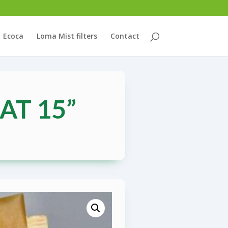
Ecoca
Loma Mist filters
Contact
T 15”