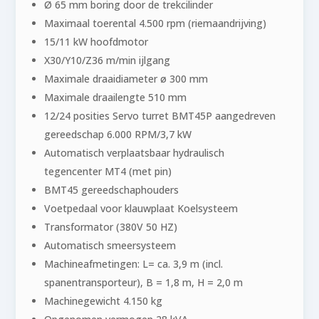
Ø 65 mm boring door de trekcilinder
Maximaal toerental 4.500 rpm (riemaandrijving)
15/11 kW hoofdmotor
X30/Y10/Z36 m/min ijlgang
Maximale draaidiameter ø 300 mm
Maximale draailengte 510 mm
12/24 posities Servo turret BMT45P aangedreven
gereedschap 6.000 RPM/3,7 kW
Automatisch verplaatsbaar hydraulisch
tegencenter MT4 (met pin)
BMT45 gereedschaphouders
Voetpedaal voor klauwplaat Koelsysteem
Transformator (380V 50 HZ)
Automatisch smeersysteem
Machineafmetingen: L= ca. 3,9 m (incl.
spanentransporteur), B = 1,8 m, H = 2,0 m
Machinegewicht 4.150 kg