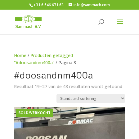
+31 6 546 671 63
info@sammach.com
Home
/
Producten getagged
“#doosandnm400a”
/ Pagina 3
#doosandnm400a
Resultaat 19–27 van de 43 resultaten wordt getoond
SOLD/VERKOCHT