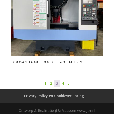
DOOSAN T4000L BOOR – TAPCENTRUM
←
1
2
3
4
5
→
Privacy Policy en Cookieverklaring
Ontwerp & Realisatie jt&i Vaassen www.jtni.nl