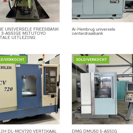
NE UNIVERSELE FREESBANK
Ai-Hembrug universele
 3-ASSIGE MITUTOYO
centerdraaibank
TALE UITLEZING
LD/VERKOCHT
SOLD/VERKOCHT
IH DL-MCV720 VERTIKAAL
DMG DMU50 5-ASSIG