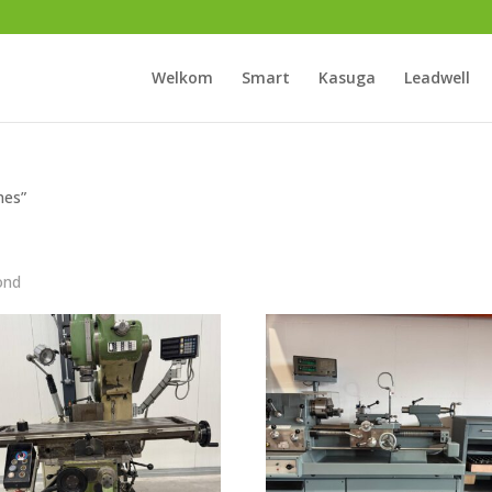
Welkom
Smart
Kasuga
Leadwell
nes”
ond