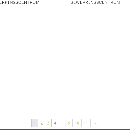
ERKINGSCENTRUM
BEWERKINGSCENTRUM
1
2
3
4
…
9
10
11
→