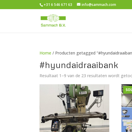
+31 6 546 671 63
info@sammach.com
Home
/ Producten getagged “#hyundaidraaiban
#hyundaidraaibank
Resultaat 1–9 van de 23 resultaten wordt geto
SO