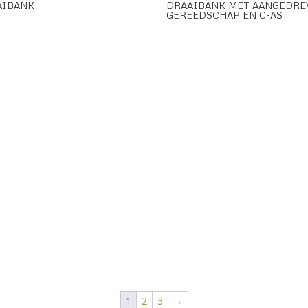
AIBANK
DRAAIBANK MET AANGEDRE
GEREEDSCHAP EN C-AS
1
2
3
→