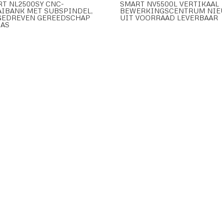
T NL2500SY CNC-
SMART NV5500L VERTIKAAL
AIBANK MET SUBSPINDEL,
BEWERKINGSCENTRUM NI
GEDREVEN GEREEDSCHAP
UIT VOORRAAD LEVERBAAR
-AS