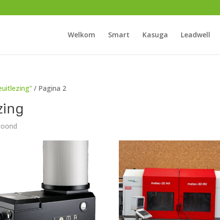
Welkom
Smart
Kasuga
Leadwell
uitlezing”
/ Pagina 2
zing
etoond