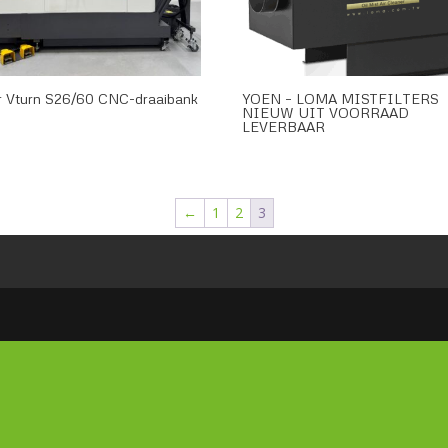
r Vturn S26/60 CNC-draaibank
YOEN – LOMA MISTFILTERS
NIEUW UIT VOORRAAD
LEVERBAAR
←
1
2
3