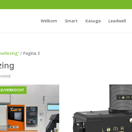
Welkom
Smart
Kasuga
Leadwell
uitlezing”
/ Pagina 3
zing
etoond
LD/VERKOCHT