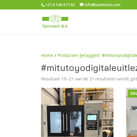
+31 6 546 671 63
info@sammach.com
Home
/
Producten getagged “#mitutoyodigitale
#mitutoyodigitaleuitle
Resultaat 19–21 van de 21 resultaten wordt g
SO