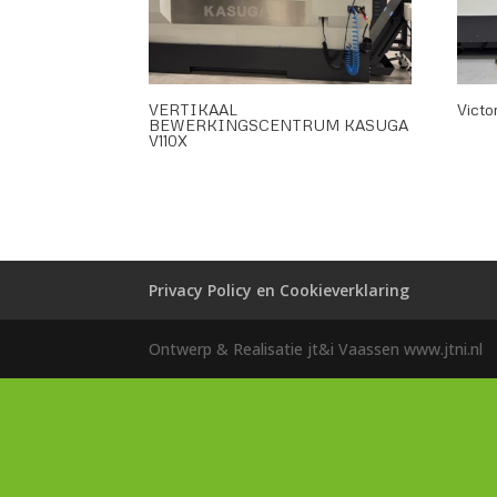
VERTIKAAL
Victo
BEWERKINGSCENTRUM KASUGA
V110X
Privacy Policy en Cookieverklaring
Ontwerp & Realisatie jt&i Vaassen www.jtni.nl