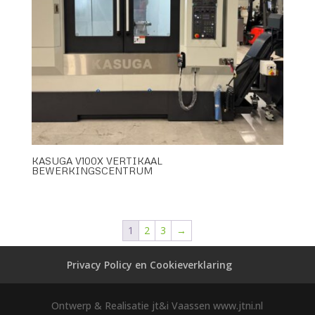
KASUGA V100X VERTIKAAL
BEWERKINGSCENTRUM
1
2
3
→
Privacy Policy en Cookieverklaring
Ontwerp & Realisatie jt&i Vaassen www.jtni.nl