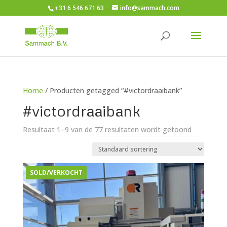
+31 6 546 671 63
info@sammach.com
Home
/ Producten getagged “#victordraaibank”
#victordraaibank
Resultaat 1–9 van de 77 resultaten wordt getoond
SOLD/VERKOCHT