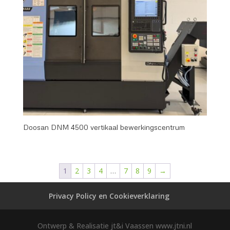
Doosan DNM 4500 vertikaal bewerkingscentrum
1
2
3
4
…
7
8
9
→
Privacy Policy en Cookieverklaring
Ontwerp & Realisatie jt&i Vaassen www.jtni.nl