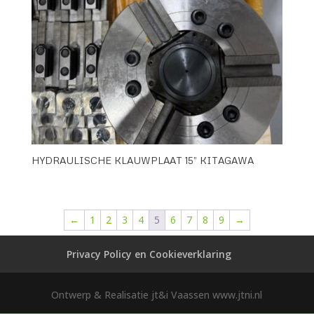
HYDRAULISCHE KLAUWPLAAT 15” KITAGAWA
←
1
2
3
4
5
6
7
8
9
→
Privacy Policy en Cookieverklaring
Ontwerp & Realisatie jt&i Vaassen www.jtni.nl