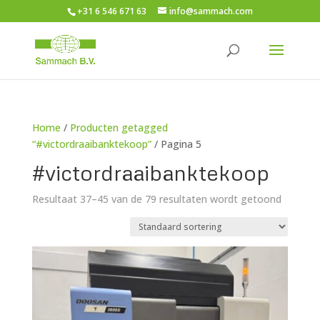
+31 6 546 671 63
info@sammach.com
Home
/
Producten getagged
“#victordraaibanktekoop”
/ Pagina 5
#victordraaibanktekoop
Resultaat 37–45 van de 79 resultaten wordt getoond