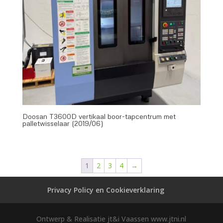
Doosan T3600D vertikaal boor-tapcentrum met
palletwisselaar (2019/06)
1
2
3
4
→
Privacy Policy en Cookieverklaring
Ontwerp & Realisatie jt&i Vaassen www.jtni.nl