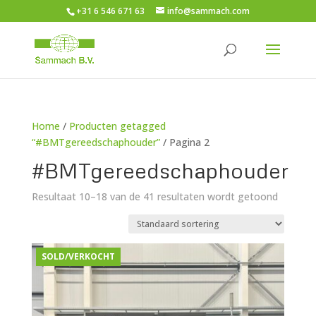
+31 6 546 671 63
info@sammach.com
Home
/
Producten getagged
“#BMTgereedschaphouder”
/ Pagina 2
#BMTgereedschaphouder
Resultaat 10–18 van de 41 resultaten wordt getoond
SOLD/VERKOCHT