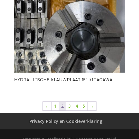
HYDRAULISCHE KLAUWPLAAT 15” KITAGAWA
←
1
2
3
4
5
→
Privacy Policy en Cookieverklaring