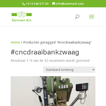
+31 6 546 671 63
info@sammach.com
Home
/ Producten getagged “#cncdraaibankzwaag”
#cncdraaibankzwaag
Resultaat 1–9 van de 32 resultaten wordt getoond