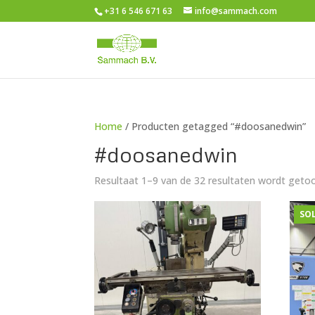
+31 6 546 671 63
info@sammach.com
Home
/ Producten getagged “#doosanedwin”
#doosanedwin
Resultaat 1–9 van de 32 resultaten wordt geto
SO