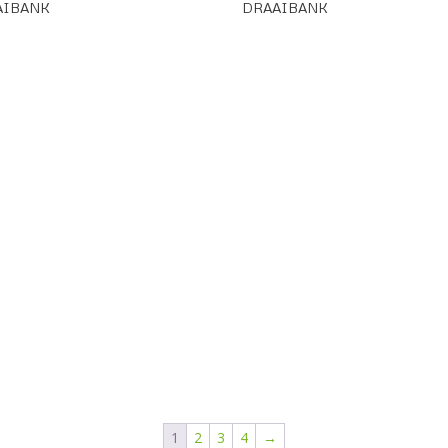
AIBANK
DRAAIBANK
1
2
3
4
→