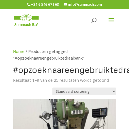
+31 6 546 671 63
info@sammach.com
Home
/ Producten getagged
“#opzoeknaareengebruiktedraaibank”
#opzoeknaareengebruiktedr
Resultaat 1–9 van de 25 resultaten wordt getoond