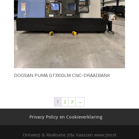
DOOSAN PUMA GT3100LM CNC-DRAAIBANK
1
2
3
→
Privacy Policy en Cookieverklaring
Ontwerp & Realisatie jt&i Vaassen www.jtni.nl