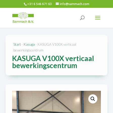
+31 6 546 671 63
info@sammach.com
SOLD/VERKOCHT
Start
·
Kasuga
· KASUGA V100X verticaal
bewerkingscentrum
KASUGA V100X verticaal
bewerkingscentrum