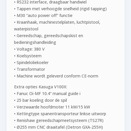
• RS232 interface, draagbaar handwiel
• Tappen met verhoogde snelheid (rigid tapping)
• M30 “auto power off” functie
• Kraanhaak, machinestelplaten, luchtpistool,
waterpistool
• Gereedschap, gereedschapskist en
bedieningshandleiding
• Voltage: 380 V
• Koelsysteem
• Spindeloliekoeler
• Transformator
• Machine wordt geleverd conform CE-norm​
Extra opties Kasuga V100X:​
• Fanuc Oi-MF 10.4” manual guide i​
• 25 bar koeling door de spil​
• Verzwaarde hoofdmoter 11 kW/15 kW​
• Kettingtype spanentransporteur linkse uitworp​
• Renishaw gereedschapmeetsysteem (TS27R)​
• Ø255 mm CNC draaitafel (Detron GXA-255H)​