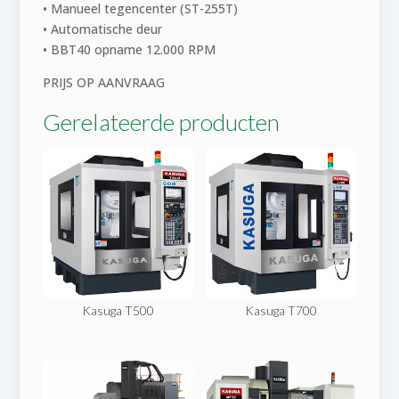
• Manueel tegencenter (ST-255T)​
• Automatische deur​
• BBT40 opname 12.000 RPM​
PRIJS OP AANVRAAG
Gerelateerde producten
Kasuga T500
Kasuga T700