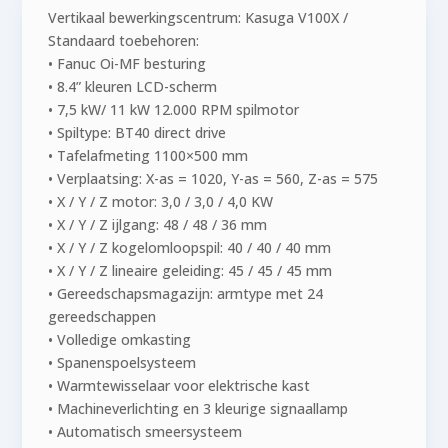
Vertikaal bewerkingscentrum: Kasuga V100X /
Standaard toebehoren:
• Fanuc Oi-MF besturing
• 8.4” kleuren LCD-scherm
• 7,5 kW/ 11 kW 12.000 RPM spilmotor
• Spiltype: BT40 direct drive
• Tafelafmeting 1100×500 mm
• Verplaatsing: X-as = 1020, Y-as = 560, Z-as = 575
• X / Y / Z motor: 3,0 / 3,0 / 4,0 KW
• X / Y / Z ijlgang: 48 / 48 / 36 mm
• X / Y / Z kogelomloopspil: 40 / 40 / 40 mm
• X / Y / Z lineaire geleiding: 45 / 45 / 45 mm
• Gereedschapsmagazijn: armtype met 24
gereedschappen
• Volledige omkasting
• Spanenspoelsysteem
• Warmtewisselaar voor elektrische kast
• Machineverlichting en 3 kleurige signaallamp
• Automatisch smeersysteem